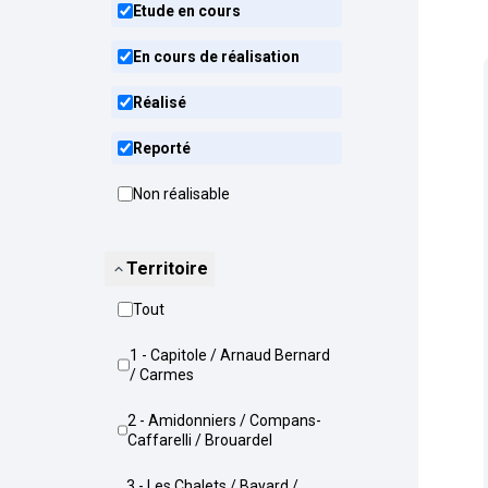
Etude en cours
En cours de réalisation
Réalisé
Reporté
Non réalisable
Territoire
Tout
1 - Capitole / Arnaud Bernard
/ Carmes
2 - Amidonniers / Compans-
Caffarelli / Brouardel
3 - Les Chalets / Bayard /