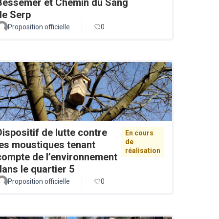
Bessemer et Chemin du Sang
de Serp
Proposition officielle
0
Dispositif de lutte contre
En cours
de
les moustiques tenant
réalisation
compte de l’environnement
dans le quartier 5
Proposition officielle
0