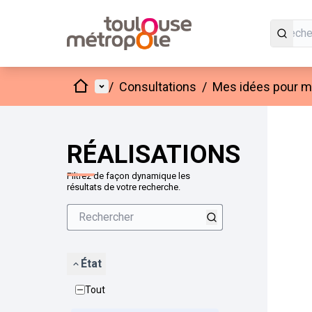
Accueil
Menu principal
/
Consultations
/
Mes idées pour mo
Passer
L'élément
+
−
RÉALISATIONS
Filtrez de façon dynamique les
résultats de votre recherche.
État
Tout