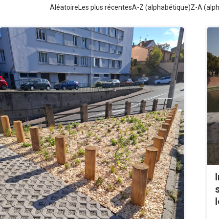
Aléatoire
Les plus récentes
A-Z (alphabétique)
Z-A (alp