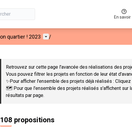
En savoir
Menu utilisateur
n quartier ! 2023
/
 la carte
 suivant est une carte qui présente les éléments de cette page co
Retrouvez sur cette page l'avancée des réalisations des proje
Vous pouvez filtrer les projets en fonction de leur état d'ava
✨Pour afficher l'ensemble des projets déjà réalisés : Cliquez 
🗺️ Pour que l'ensemble des projets réalisés s'affichent sur 
résultats par page.
108 propositions