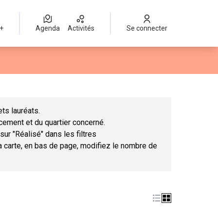
 +
Agenda
Activités
Se connecter
Leaflet
|
©
OpenStreetMap
contributors
mme des points de carte. L'élément peut être utilisé avec un lect
ts lauréats.
ncement et du quartier concerné.
sur "Réalisé" dans les filtres
la carte, en bas de page, modifiez le nombre de