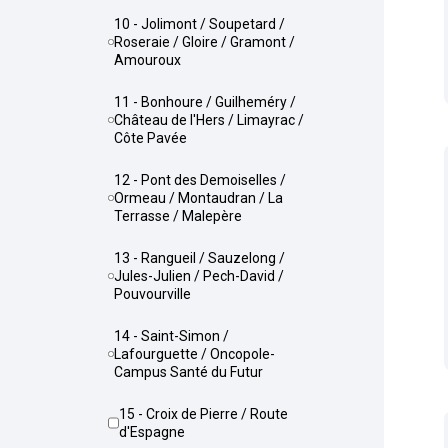
10 - Jolimont / Soupetard /
Roseraie / Gloire / Gramont /
Amouroux
11 - Bonhoure / Guilheméry /
Château de l'Hers / Limayrac /
Côte Pavée
12 - Pont des Demoiselles /
Ormeau / Montaudran / La
Terrasse / Malepère
13 - Rangueil / Sauzelong /
Jules-Julien / Pech-David /
Pouvourville
14 - Saint-Simon /
Lafourguette / Oncopole-
Campus Santé du Futur
15 - Croix de Pierre / Route
d'Espagne