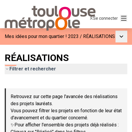
Menu
Se connecter
Menu p
Mes idées pour mon quartier ! 2023
/
RÉALISATIONS
RÉALISATIONS
Filtrer et rechercher
Passer la carte
Leaflet
|
©
OpenStreetMap
contributors
L'élément suivant est une carte qui présente les éléments de c
+
Retrouvez sur cette page l'avancée des réalisations
−
des projets lauréats.
Vous pouvez filtrer les projets en fonction de leur état
d'avancement et du quartier concerné.
✨Pour afficher l'ensemble des projets déjà réalisés :
Cliquez sur "Réalisé" dans les filtres