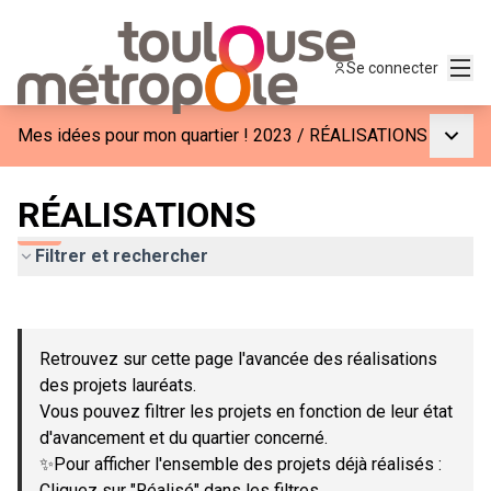
Menu
Se connecter
Menu p
Mes idées pour mon quartier ! 2023
/
RÉALISATIONS
RÉALISATIONS
Filtrer et rechercher
Passer la carte
Leaflet
|
©
OpenStreetMap
contributors
L'élément suivant est une carte qui présente les éléments de c
+
Retrouvez sur cette page l'avancée des réalisations
−
des projets lauréats.
Vous pouvez filtrer les projets en fonction de leur état
d'avancement et du quartier concerné.
✨Pour afficher l'ensemble des projets déjà réalisés :
Cliquez sur "Réalisé" dans les filtres