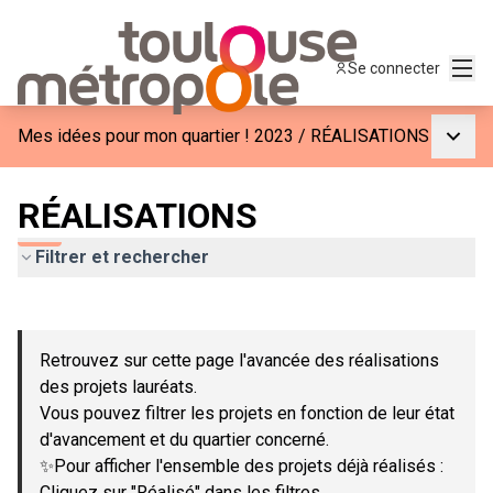
Menu
Se connecter
Menu p
Mes idées pour mon quartier ! 2023
/
RÉALISATIONS
RÉALISATIONS
Filtrer et rechercher
Passer la carte
Leaflet
|
©
OpenStreetMap
contributors
L'élément suivant est une carte qui présente les éléments de c
+
Retrouvez sur cette page l'avancée des réalisations
−
des projets lauréats.
Vous pouvez filtrer les projets en fonction de leur état
d'avancement et du quartier concerné.
✨Pour afficher l'ensemble des projets déjà réalisés :
Cliquez sur "Réalisé" dans les filtres