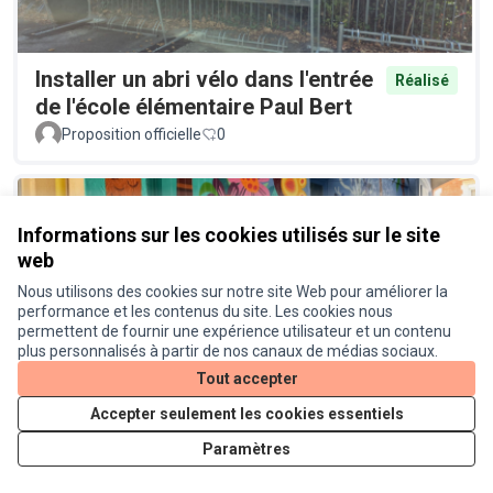
Installer un abri vélo dans l'entrée
Réalisé
de l'école élémentaire Paul Bert
Proposition officielle
0
Informations sur les cookies utilisés sur le site
web
Nous utilisons des cookies sur notre site Web pour améliorer la
performance et les contenus du site. Les cookies nous
permettent de fournir une expérience utilisateur et un contenu
Lieu de convivialité dans la cour
plus personnalisés à partir de nos canaux de médias sociaux.
Réalisé
du cinéma Le Cratère
Tout accepter
Proposition officielle
0
Accepter seulement les cookies essentiels
Paramètres