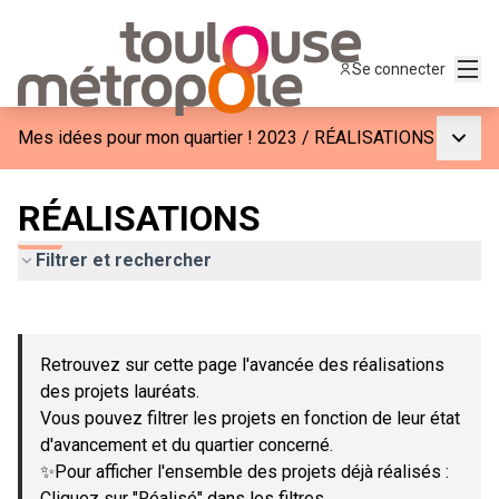
Menu
Se connecter
Menu p
Mes idées pour mon quartier ! 2023
/
RÉALISATIONS
RÉALISATIONS
Filtrer et rechercher
Passer la carte
Leaflet
|
©
OpenStreetMap
contributors
L'élément suivant est une carte qui présente les éléments de c
+
Retrouvez sur cette page l'avancée des réalisations
−
des projets lauréats.
Vous pouvez filtrer les projets en fonction de leur état
d'avancement et du quartier concerné.
✨Pour afficher l'ensemble des projets déjà réalisés :
Cliquez sur "Réalisé" dans les filtres