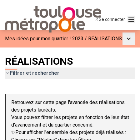
Menu
Se connecter
Menu p
Mes idées pour mon quartier ! 2023
/
RÉALISATIONS
RÉALISATIONS
Filtrer et rechercher
Passer la carte
Leaflet
|
©
OpenStreetMap
contributors
L'élément suivant est une carte qui présente les éléments de c
+
Retrouvez sur cette page l'avancée des réalisations
−
des projets lauréats.
Vous pouvez filtrer les projets en fonction de leur état
d'avancement et du quartier concerné.
✨Pour afficher l'ensemble des projets déjà réalisés :
Cliquez sur "Réalisé" dans les filtres