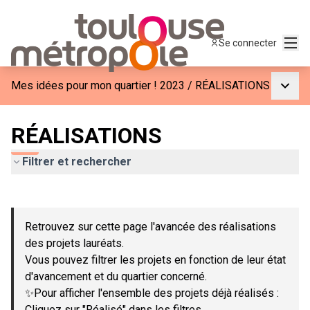
Menu
Se connecter
Menu p
Mes idées pour mon quartier ! 2023
/
RÉALISATIONS
RÉALISATIONS
Filtrer et rechercher
Passer la carte
Leaflet
|
©
OpenStreetMap
contributors
L'élément suivant est une carte qui présente les éléments de c
+
Retrouvez sur cette page l'avancée des réalisations
−
des projets lauréats.
Vous pouvez filtrer les projets en fonction de leur état
d'avancement et du quartier concerné.
✨Pour afficher l'ensemble des projets déjà réalisés :
Cliquez sur "Réalisé" dans les filtres