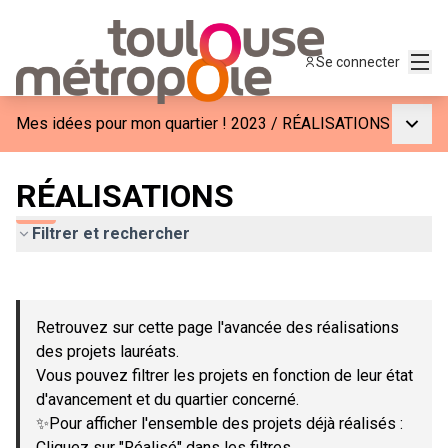
Menu
Se connecter
Menu p
Mes idées pour mon quartier ! 2023
/
RÉALISATIONS
RÉALISATIONS
Filtrer et rechercher
Passer la carte
Leaflet
|
©
OpenStreetMap
contributors
L'élément suivant est une carte qui présente les éléments de c
+
Retrouvez sur cette page l'avancée des réalisations
−
des projets lauréats.
Vous pouvez filtrer les projets en fonction de leur état
d'avancement et du quartier concerné.
✨Pour afficher l'ensemble des projets déjà réalisés :
Cliquez sur "Réalisé" dans les filtres