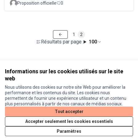
Proposition officielle
0
1
2
Résultats par page :
100
Voir toutes les propositions retirées
Informations sur les cookies utilisés sur le site
web
Nous utilisons des cookies sur notre site Web pour améliorer la
Conditions d'utilisation
performance et les contenus du site. Les cookies nous
Paramètres des cookies
permettent de fournir une expérience utilisateur et un contenu
Je participe ! sur X
Je participe ! sur Facebook
Je participe ! sur Instagram
plus personnalisés à partir de nos canaux de médias sociaux.
(Lien externe)
(Lien externe)
(Lien externe)
Tout accepter
Accepter seulement les cookies essentiels
Licence Cre
(Lien extern
Paramètres
(Lien externe)
Site réalisé grâce au
logiciel libre Decidim
.