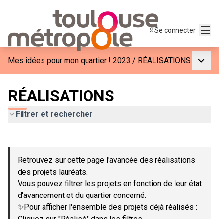
Menu
Se connecter
Menu p
Mes idées pour mon quartier ! 2023
/
RÉALISATIONS
RÉALISATIONS
Filtrer et rechercher
Passer la carte
Leaflet
|
©
OpenStreetMap
contributors
L'élément suivant est une carte qui présente les éléments de c
+
Retrouvez sur cette page l'avancée des réalisations
−
des projets lauréats.
Vous pouvez filtrer les projets en fonction de leur état
d'avancement et du quartier concerné.
✨Pour afficher l'ensemble des projets déjà réalisés :
Cliquez sur "Réalisé" dans les filtres