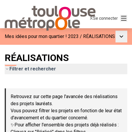
Menu
Se connecter
Menu p
Mes idées pour mon quartier ! 2023
/
RÉALISATIONS
RÉALISATIONS
Filtrer et rechercher
Passer la carte
Leaflet
|
©
OpenStreetMap
contributors
L'élément suivant est une carte qui présente les éléments de c
+
Retrouvez sur cette page l'avancée des réalisations
−
des projets lauréats.
Vous pouvez filtrer les projets en fonction de leur état
d'avancement et du quartier concerné.
✨Pour afficher l'ensemble des projets déjà réalisés :
Cliquez sur "Réalisé" dans les filtres