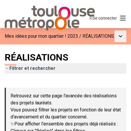
Menu
Se connecter
Menu p
Mes idées pour mon quartier ! 2023
/
RÉALISATIONS
RÉALISATIONS
Filtrer et rechercher
Passer la carte
Leaflet
|
©
OpenStreetMap
contributors
L'élément suivant est une carte qui présente les éléments de c
+
Retrouvez sur cette page l'avancée des réalisations
−
des projets lauréats.
Vous pouvez filtrer les projets en fonction de leur état
d'avancement et du quartier concerné.
✨Pour afficher l'ensemble des projets déjà réalisés :
Cliquez sur "Réalisé" dans les filtres