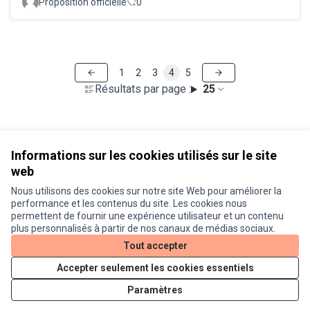
Proposition officielle
0
1
2
3
4
5
Résultats par page :
25
Voir toutes les propositions retirées
Informations sur les cookies utilisés sur le site
web
Nous utilisons des cookies sur notre site Web pour améliorer la
Conditions d'utilisation
performance et les contenus du site. Les cookies nous
Paramètres des cookies
permettent de fournir une expérience utilisateur et un contenu
Je participe ! sur X
Je participe ! sur Facebook
Je participe ! sur Instagram
plus personnalisés à partir de nos canaux de médias sociaux.
(Lien externe)
(Lien externe)
(Lien externe)
Tout accepter
Accepter seulement les cookies essentiels
Licence Cre
(Lien extern
Paramètres
(Lien externe)
Site réalisé grâce au
logiciel libre Decidim
.
(Lien externe)