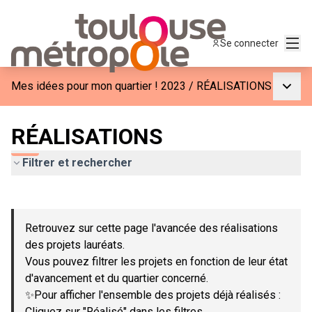
Menu
Se connecter
Menu p
Mes idées pour mon quartier ! 2023
/
RÉALISATIONS
RÉALISATIONS
Filtrer et rechercher
Passer la carte
Leaflet
|
©
OpenStreetMap
contributors
L'élément suivant est une carte qui présente les éléments de c
+
Retrouvez sur cette page l'avancée des réalisations
−
des projets lauréats.
Vous pouvez filtrer les projets en fonction de leur état
d'avancement et du quartier concerné.
✨Pour afficher l'ensemble des projets déjà réalisés :
Cliquez sur "Réalisé" dans les filtres