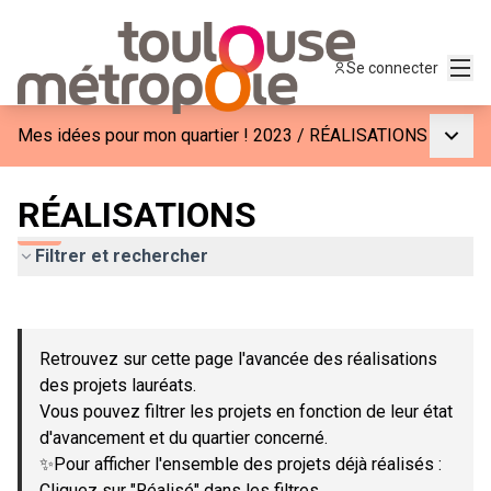
Menu
Se connecter
Menu p
Mes idées pour mon quartier ! 2023
/
RÉALISATIONS
RÉALISATIONS
Filtrer et rechercher
Passer la carte
Leaflet
|
©
OpenStreetMap
contributors
L'élément suivant est une carte qui présente les éléments de c
+
Retrouvez sur cette page l'avancée des réalisations
−
des projets lauréats.
Vous pouvez filtrer les projets en fonction de leur état
d'avancement et du quartier concerné.
✨Pour afficher l'ensemble des projets déjà réalisés :
Cliquez sur "Réalisé" dans les filtres