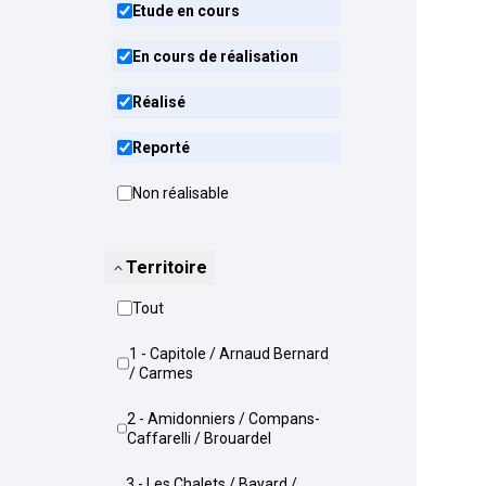
Etude en cours
En cours de réalisation
Réalisé
Reporté
Non réalisable
Territoire
Tout
1 - Capitole / Arnaud Bernard
/ Carmes
2 - Amidonniers / Compans-
Caffarelli / Brouardel
3 - Les Chalets / Bayard /