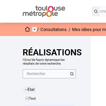
Accueil
Menu principal
/
Consultations
/
Mes idées pour mo
Passer
L'élément
+
−
RÉALISATIONS
Filtrez de façon dynamique les
résultats de votre recherche.
État
Tout