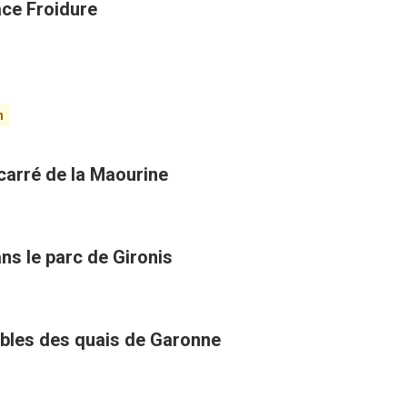
ace Froidure
n
carré de la Maourine
ans le parc de Gironis
ables des quais de Garonne