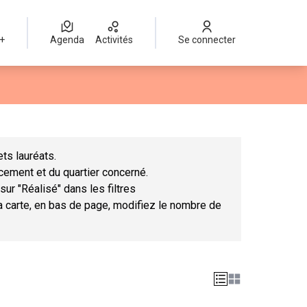
 +
Agenda
Activités
Se connecter
Leaflet
|
©
OpenStreetMap
contributors
mme des points de carte. L'élément peut être utilisé avec un lect
ts lauréats.
ncement et du quartier concerné.
sur "Réalisé" dans les filtres
la carte, en bas de page, modifiez le nombre de