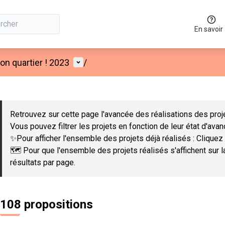
En savoir
Menu utilisateur
n quartier ! 2023
/
 la carte
 suivant est une carte qui présente les éléments de cette page co
Retrouvez sur cette page l'avancée des réalisations des proje
Vous pouvez filtrer les projets en fonction de leur état d'ava
✨Pour afficher l'ensemble des projets déjà réalisés : Cliquez 
🗺️ Pour que l'ensemble des projets réalisés s'affichent sur 
résultats par page.
108 propositions