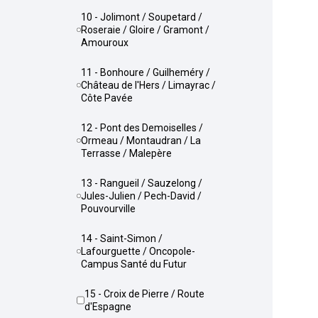
10 - Jolimont / Soupetard /
Roseraie / Gloire / Gramont /
Amouroux
11 - Bonhoure / Guilheméry /
Château de l'Hers / Limayrac /
Côte Pavée
12 - Pont des Demoiselles /
Ormeau / Montaudran / La
Terrasse / Malepère
13 - Rangueil / Sauzelong /
Jules-Julien / Pech-David /
Pouvourville
14 - Saint-Simon /
Lafourguette / Oncopole-
Campus Santé du Futur
15 - Croix de Pierre / Route
d'Espagne