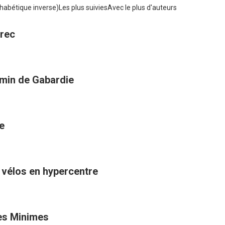
habétique inverse)
Les plus suivies
Avec le plus d'auteurs
trec
hemin de Gabardie
e
s vélos en hypercentre
es Minimes