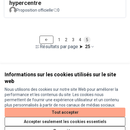
hypercentre
Proposition officielle
0
1
2
3
4
5
Résultats par page :
25
Voir toutes les propositions retirées
Informations sur les cookies utilisés sur le site
web
Nous utilisons des cookies sur notre site Web pour améliorer la
Conditions d'utilisation
performance et les contenus du site. Les cookies nous
Paramètres des cookies
permettent de fournir une expérience utilisateur et un contenu
Je participe ! sur X
Je participe ! sur Facebook
Je participe ! sur Instagram
plus personnalisés à partir de nos canaux de médias sociaux.
(Lien externe)
(Lien externe)
(Lien externe)
Tout accepter
Accepter seulement les cookies essentiels
Licence Cre
(Lien extern