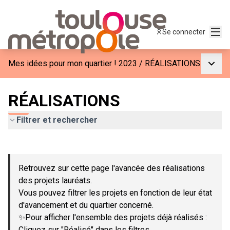
Menu
Se connecter
Menu p
Mes idées pour mon quartier ! 2023
/
RÉALISATIONS
RÉALISATIONS
Filtrer et rechercher
Passer la carte
Leaflet
|
©
OpenStreetMap
contributors
L'élément suivant est une carte qui présente les éléments de c
+
Retrouvez sur cette page l'avancée des réalisations
−
des projets lauréats.
Vous pouvez filtrer les projets en fonction de leur état
d'avancement et du quartier concerné.
✨Pour afficher l'ensemble des projets déjà réalisés :
Cliquez sur "Réalisé" dans les filtres