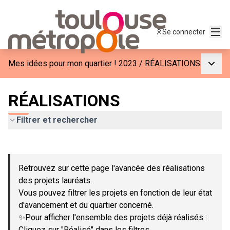
Menu
Se connecter
Menu p
Mes idées pour mon quartier ! 2023
/
RÉALISATIONS
RÉALISATIONS
Filtrer et rechercher
Passer la carte
Leaflet
|
©
OpenStreetMap
contributors
L'élément suivant est une carte qui présente les éléments de c
+
Retrouvez sur cette page l'avancée des réalisations
−
des projets lauréats.
Vous pouvez filtrer les projets en fonction de leur état
d'avancement et du quartier concerné.
✨Pour afficher l'ensemble des projets déjà réalisés :
Cliquez sur "Réalisé" dans les filtres