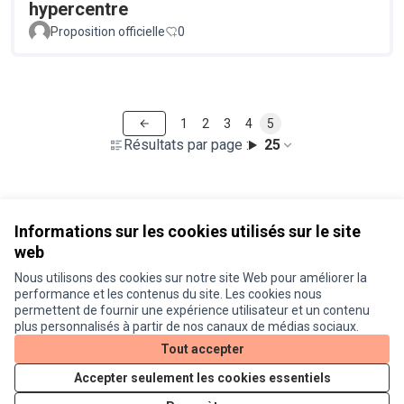
hypercentre
Proposition officielle
0
1
2
3
4
5
Résultats par page :
25
Voir toutes les propositions retirées
Informations sur les cookies utilisés sur le site
web
Nous utilisons des cookies sur notre site Web pour améliorer la
Conditions d'utilisation
performance et les contenus du site. Les cookies nous
Paramètres des cookies
permettent de fournir une expérience utilisateur et un contenu
Je participe ! sur X
Je participe ! sur Facebook
Je participe ! sur Instagram
plus personnalisés à partir de nos canaux de médias sociaux.
(Lien externe)
(Lien externe)
(Lien externe)
Tout accepter
Accepter seulement les cookies essentiels
Licence Cre
(Lien extern