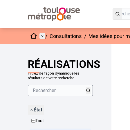
Accueil
Menu principal
/
Consultations
/
Mes idées pour mo
Passer
L'élément
+
−
RÉALISATIONS
Filtrez de façon dynamique les
résultats de votre recherche.
État
Tout