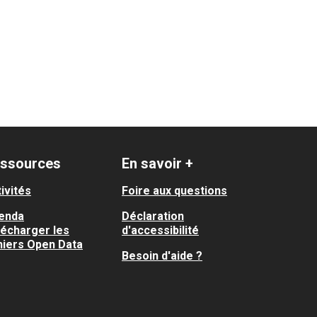
ssources
En savoir +
ivités
Foire aux questions
enda
Déclaration
lécharger les
d'accessibilité
hiers Open Data
Besoin d'aide ?