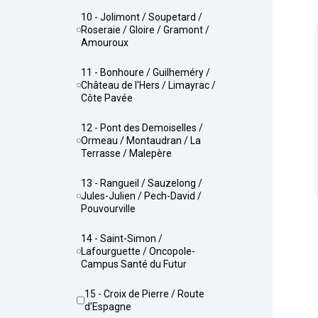
10 - Jolimont / Soupetard /
Roseraie / Gloire / Gramont /
Amouroux
11 - Bonhoure / Guilheméry /
Château de l'Hers / Limayrac /
Côte Pavée
12 - Pont des Demoiselles /
Ormeau / Montaudran / La
Terrasse / Malepère
13 - Rangueil / Sauzelong /
Jules-Julien / Pech-David /
Pouvourville
14 - Saint-Simon /
Lafourguette / Oncopole-
Campus Santé du Futur
15 - Croix de Pierre / Route
d'Espagne