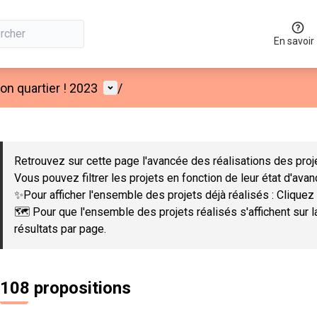
En savoir
Menu utilisateur
n quartier ! 2023
/
 la carte
 suivant est une carte qui présente les éléments de cette page co
Retrouvez sur cette page l'avancée des réalisations des proje
Vous pouvez filtrer les projets en fonction de leur état d'ava
✨Pour afficher l'ensemble des projets déjà réalisés : Cliquez 
🗺️ Pour que l'ensemble des projets réalisés s'affichent sur 
résultats par page.
108 propositions