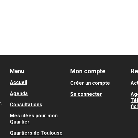
Mon compte
Re
Menu
Accueil
Créer un compte
Act
Agenda
Se connecter
Ag
Té
.
Consultations
fic
Mes idées pour mon
Quartier
Quartiers de Toulouse