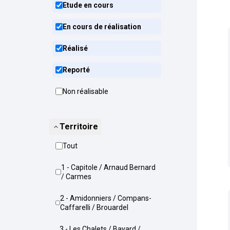
Etude en cours
En cours de réalisation
Réalisé
Reporté
Non réalisable
Territoire
Tout
1 - Capitole / Arnaud Bernard
/ Carmes
2 - Amidonniers / Compans-
Caffarelli / Brouardel
3 - Les Chalets / Bayard /