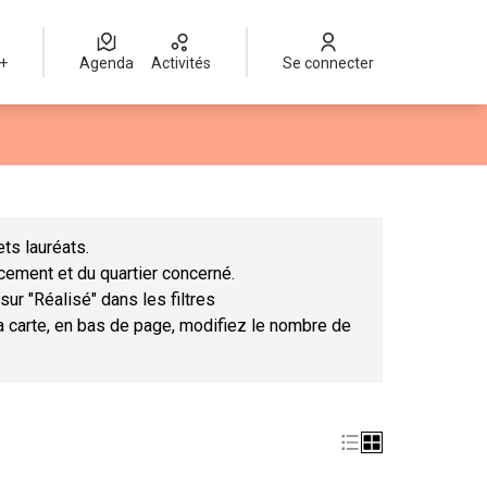
 +
Agenda
Activités
Se connecter
Leaflet
|
©
OpenStreetMap
contributors
mme des points de carte. L'élément peut être utilisé avec un lect
ts lauréats.
ncement et du quartier concerné.
sur "Réalisé" dans les filtres
la carte, en bas de page, modifiez le nombre de