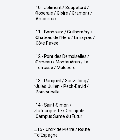
10 - Jolimont / Soupetard /
Roseraie / Gloire / Gramont /
Amouroux
11 - Bonhoure / Guilheméry /
Château de l'Hers / Limayrac /
Côte Pavée
12 - Pont des Demoiselles /
Ormeau / Montaudran / La
Terrasse / Malepère
13 - Rangueil / Sauzelong /
Jules-Julien / Pech-David /
Pouvourville
14 - Saint-Simon /
Lafourguette / Oncopole-
Campus Santé du Futur
15 - Croix de Pierre / Route
d'Espagne