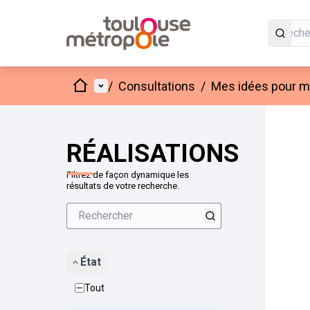
Accueil
Menu principal
/
Consultations
/
Mes idées pour mo
Passer
L'élément
+
−
RÉALISATIONS
Filtrez de façon dynamique les
résultats de votre recherche.
État
Tout