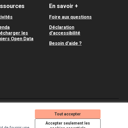
ssources
En savoir +
ivités
Foire aux questions
enda
Déclaration
lécharger les
d'accessibilité
hiers Open Data
Besoin d'aide ?
Je participe ! sur X
Je participe ! sur Faceboo
Je participe ! sur In
Tout accepter
(Lien externe)
(Lien externe)
(Lien externe)
Accepter seulement les
nt de fournir une