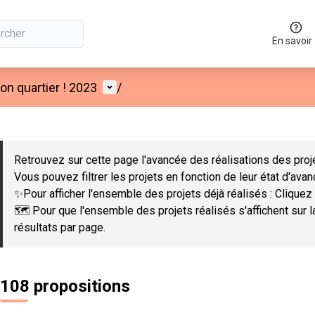
En savoir
Menu utilisateur
n quartier ! 2023
/
 la carte
 suivant est une carte qui présente les éléments de cette page co
Retrouvez sur cette page l'avancée des réalisations des proje
Vous pouvez filtrer les projets en fonction de leur état d'ava
✨Pour afficher l'ensemble des projets déjà réalisés : Cliquez 
🗺️ Pour que l'ensemble des projets réalisés s'affichent sur 
résultats par page.
108 propositions