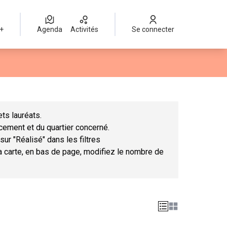
 +
Agenda
Activités
Se connecter
Leaflet
|
©
OpenStreetMap
contributors
mme des points de carte. L'élément peut être utilisé avec un lect
ts lauréats.
ncement et du quartier concerné.
sur "Réalisé" dans les filtres
la carte, en bas de page, modifiez le nombre de