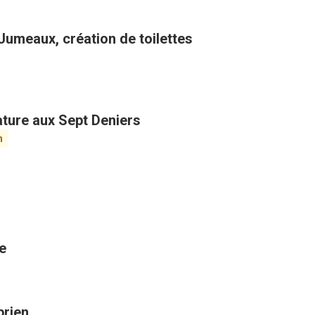
umeaux, création de toilettes
ature aux Sept Deniers
n
e
prien