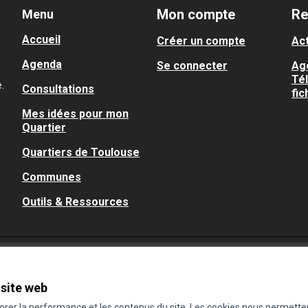
Mon compte
Re
Menu
Accueil
Créer un compte
Act
Agenda
Se connecter
Ag
Té
.
Consultations
fic
Mes idées pour mon
Quartier
Quartiers de Toulouse
Communes
Outils & Ressources
 site web
iorer la performance et les contenus du site. Les cookies nous permette