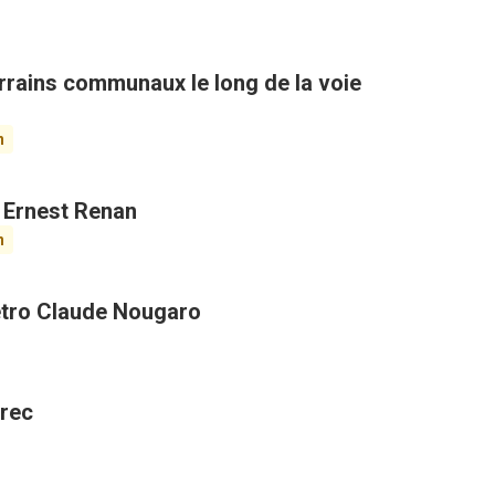
rains communaux le long de la voie
n
k Ernest Renan
n
métro Claude Nougaro
trec