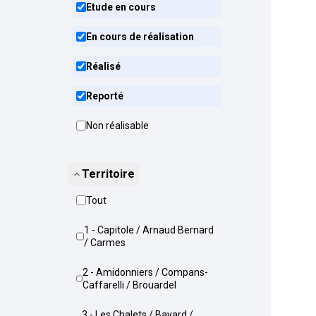
Etude en cours
En cours de réalisation
Réalisé
Reporté
Non réalisable
Territoire
Tout
1 - Capitole / Arnaud Bernard
/ Carmes
2 - Amidonniers / Compans-
Caffarelli / Brouardel
3 - Les Chalets / Bayard /