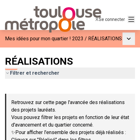
Menu
Se connecter
Menu p
Mes idées pour mon quartier ! 2023
/
RÉALISATIONS
RÉALISATIONS
Filtrer et rechercher
Passer la carte
Leaflet
|
©
OpenStreetMap
contributors
L'élément suivant est une carte qui présente les éléments de c
+
Retrouvez sur cette page l'avancée des réalisations
−
des projets lauréats.
Vous pouvez filtrer les projets en fonction de leur état
d'avancement et du quartier concerné.
✨Pour afficher l'ensemble des projets déjà réalisés :
Cliquez sur "Réalisé" dans les filtres