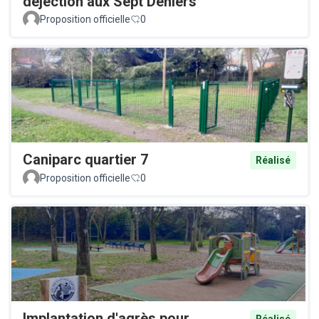
déjection aux Sept Deniers
Proposition officielle
0
Caniparc quartier 7
Réalisé
Proposition officielle
0
Implantation d'agrès pour
Réalisé