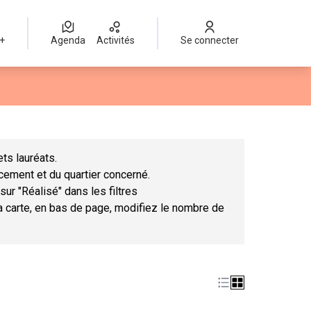
 +
Agenda
Activités
Se connecter
Leaflet
|
©
OpenStreetMap
contributors
mme des points de carte. L'élément peut être utilisé avec un lect
ts lauréats.
ncement et du quartier concerné.
sur "Réalisé" dans les filtres
la carte, en bas de page, modifiez le nombre de