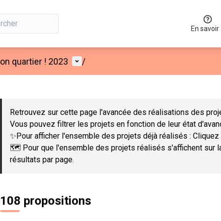
En savoir
Menu utilisateur
n quartier ! 2023
/
 la carte
 suivant est une carte qui présente les éléments de cette page co
Retrouvez sur cette page l'avancée des réalisations des proje
Vous pouvez filtrer les projets en fonction de leur état d'ava
✨Pour afficher l'ensemble des projets déjà réalisés : Cliquez 
🗺️ Pour que l'ensemble des projets réalisés s'affichent sur 
résultats par page.
108 propositions