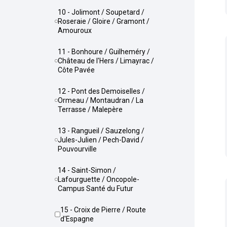
10 - Jolimont / Soupetard /
Roseraie / Gloire / Gramont /
Amouroux
11 - Bonhoure / Guilheméry /
Château de l'Hers / Limayrac /
Côte Pavée
12 - Pont des Demoiselles /
Ormeau / Montaudran / La
Terrasse / Malepère
13 - Rangueil / Sauzelong /
Jules-Julien / Pech-David /
Pouvourville
14 - Saint-Simon /
Lafourguette / Oncopole-
Campus Santé du Futur
15 - Croix de Pierre / Route
d'Espagne