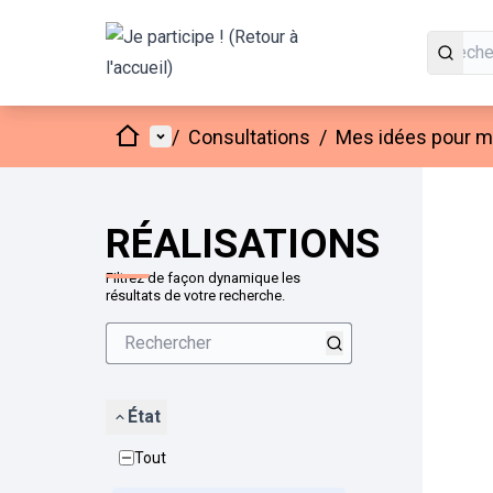
Accueil
Menu principal
/
Consultations
/
Mes idées pour mo
Passer
L'élément
+
−
RÉALISATIONS
Filtrez de façon dynamique les
résultats de votre recherche.
État
Tout