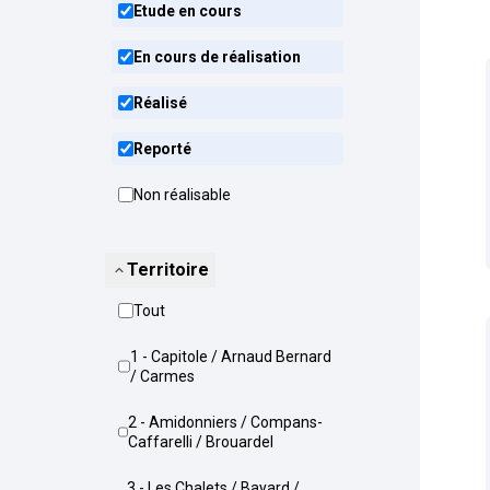
Etude en cours
En cours de réalisation
Réalisé
Reporté
Non réalisable
Territoire
Tout
1 - Capitole / Arnaud Bernard
/ Carmes
2 - Amidonniers / Compans-
Caffarelli / Brouardel
3 - Les Chalets / Bayard /