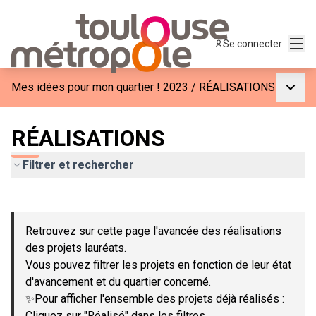
Menu
Se connecter
Menu p
Mes idées pour mon quartier ! 2023
/
RÉALISATIONS
RÉALISATIONS
Filtrer et rechercher
Passer la carte
Leaflet
|
©
OpenStreetMap
contributors
L'élément suivant est une carte qui présente les éléments de c
+
Retrouvez sur cette page l'avancée des réalisations
−
des projets lauréats.
Vous pouvez filtrer les projets en fonction de leur état
d'avancement et du quartier concerné.
✨Pour afficher l'ensemble des projets déjà réalisés :
Cliquez sur "Réalisé" dans les filtres