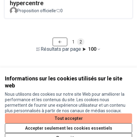
hypercentre
Proposition officielle
0
1
2
Résultats par page :
100
Voir toutes les propositions retirées
Informations sur les cookies utilisés sur le site
web
Nous utilisons des cookies sur notre site Web pour améliorer la
Conditions d'utilisation
performance et les contenus du site. Les cookies nous
Paramètres des cookies
permettent de fournir une expérience utilisateur et un contenu
Je participe ! sur X
Je participe ! sur Facebook
Je participe ! sur Instagram
plus personnalisés à partir de nos canaux de médias sociaux.
(Lien externe)
(Lien externe)
(Lien externe)
Tout accepter
Accepter seulement les cookies essentiels
Licence Cre
(Lien extern