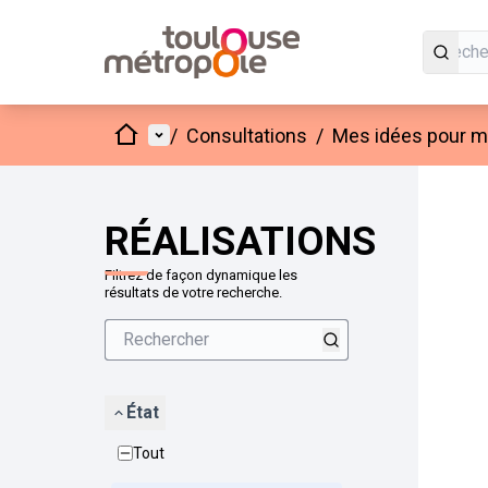
Accueil
Menu principal
/
Consultations
/
Mes idées pour mo
Passer
L'élément
+
−
RÉALISATIONS
Filtrez de façon dynamique les
résultats de votre recherche.
État
Tout