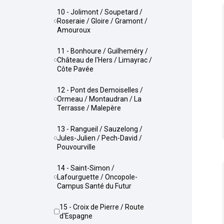
10 - Jolimont / Soupetard /
Roseraie / Gloire / Gramont /
Amouroux
11 - Bonhoure / Guilheméry /
Château de l'Hers / Limayrac /
Côte Pavée
12 - Pont des Demoiselles /
Ormeau / Montaudran / La
Terrasse / Malepère
13 - Rangueil / Sauzelong /
Jules-Julien / Pech-David /
Pouvourville
14 - Saint-Simon /
Lafourguette / Oncopole-
Campus Santé du Futur
15 - Croix de Pierre / Route
d'Espagne