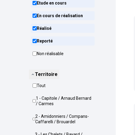
Etude en cours
En cours de réalisation
Réalisé
Reporté
Non réalisable
Territoire
Tout
1 - Capitole / Arnaud Bernard
/ Carmes
2 - Amidonniers / Compans-
Caffarelli / Brouardel
3 - Les Chalets / Bayard /