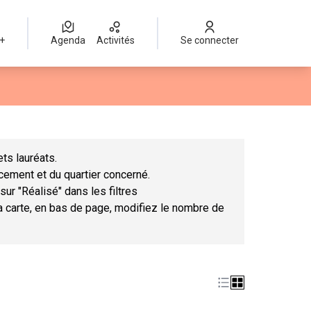
 +
Agenda
Activités
Se connecter
Leaflet
|
©
OpenStreetMap
contributors
mme des points de carte. L'élément peut être utilisé avec un lect
ts lauréats.
ncement et du quartier concerné.
sur "Réalisé" dans les filtres
la carte, en bas de page, modifiez le nombre de