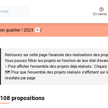
En savoir
Menu utilisateur
n quartier ! 2023
/
 la carte
 suivant est une carte qui présente les éléments de cette page co
Retrouvez sur cette page l'avancée des réalisations des proje
Vous pouvez filtrer les projets en fonction de leur état d'ava
✨Pour afficher l'ensemble des projets déjà réalisés : Cliquez 
🗺️ Pour que l'ensemble des projets réalisés s'affichent sur 
résultats par page.
108 propositions