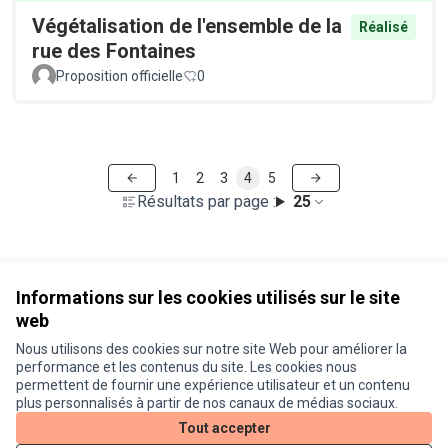
Végétalisation de l'ensemble de la
Réalisé
rue des Fontaines
Proposition officielle
0
1
2
3
4
5
Résultats par page :
25
Voir toutes les propositions retirées
Informations sur les cookies utilisés sur le site
web
Nous utilisons des cookies sur notre site Web pour améliorer la
Conditions d'utilisation
performance et les contenus du site. Les cookies nous
Paramètres des cookies
permettent de fournir une expérience utilisateur et un contenu
Je participe ! sur X
Je participe ! sur Facebook
Je participe ! sur Instagram
plus personnalisés à partir de nos canaux de médias sociaux.
(Lien externe)
(Lien externe)
(Lien externe)
Tout accepter