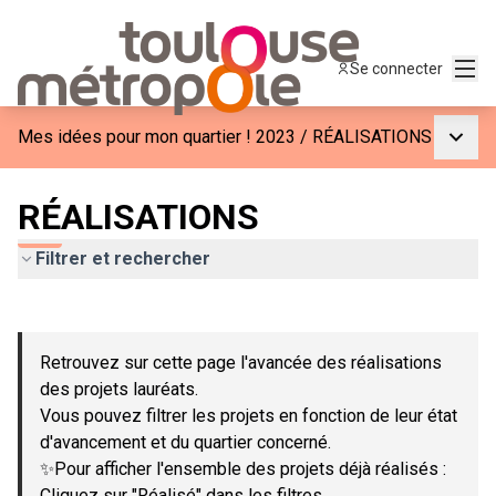
Menu
Se connecter
Menu p
Mes idées pour mon quartier ! 2023
/
RÉALISATIONS
RÉALISATIONS
Filtrer et rechercher
Passer la carte
Leaflet
|
©
OpenStreetMap
contributors
L'élément suivant est une carte qui présente les éléments de c
+
Retrouvez sur cette page l'avancée des réalisations
−
des projets lauréats.
Vous pouvez filtrer les projets en fonction de leur état
d'avancement et du quartier concerné.
✨Pour afficher l'ensemble des projets déjà réalisés :
Cliquez sur "Réalisé" dans les filtres