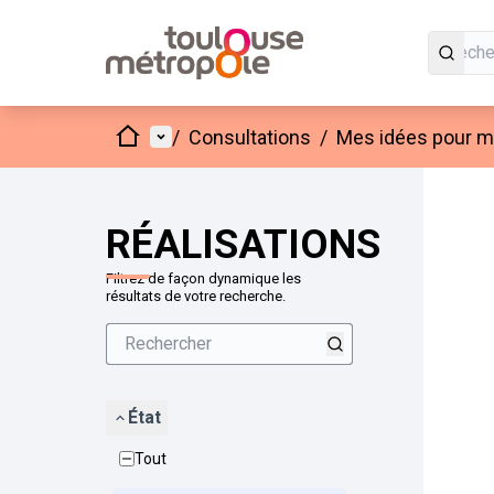
Accueil
Menu principal
/
Consultations
/
Mes idées pour mo
Passer
L'élément
+
−
RÉALISATIONS
Filtrez de façon dynamique les
résultats de votre recherche.
État
Tout