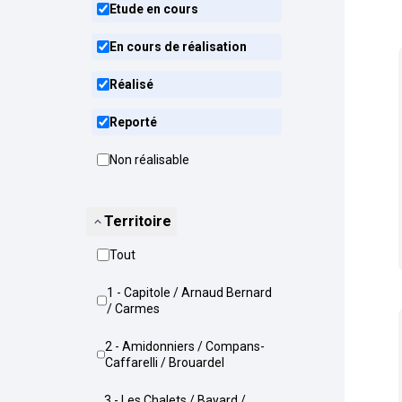
Etude en cours
En cours de réalisation
Réalisé
Reporté
Non réalisable
Territoire
Tout
1 - Capitole / Arnaud Bernard
/ Carmes
2 - Amidonniers / Compans-
Caffarelli / Brouardel
3 - Les Chalets / Bayard /