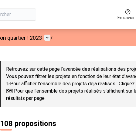
En savoir
Menu utilisateur
n quartier ! 2023
/
 la carte
 suivant est une carte qui présente les éléments de cette page co
Retrouvez sur cette page l'avancée des réalisations des proje
Vous pouvez filtrer les projets en fonction de leur état d'ava
✨Pour afficher l'ensemble des projets déjà réalisés : Cliquez 
🗺️ Pour que l'ensemble des projets réalisés s'affichent sur 
résultats par page.
108 propositions