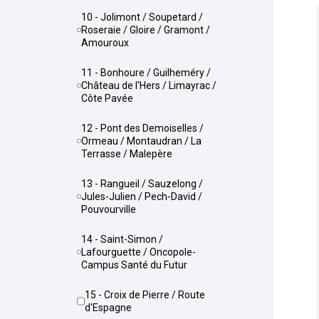
10 - Jolimont / Soupetard /
Roseraie / Gloire / Gramont /
Amouroux
11 - Bonhoure / Guilheméry /
Château de l'Hers / Limayrac /
Côte Pavée
12 - Pont des Demoiselles /
Ormeau / Montaudran / La
Terrasse / Malepère
13 - Rangueil / Sauzelong /
Jules-Julien / Pech-David /
Pouvourville
14 - Saint-Simon /
Lafourguette / Oncopole-
Campus Santé du Futur
15 - Croix de Pierre / Route
d'Espagne