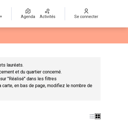
 +
Agenda
Activités
Se connecter
Leaflet
|
©
OpenStreetMap
contributors
mme des points de carte. L'élément peut être utilisé avec un lect
ts lauréats.
ncement et du quartier concerné.
sur "Réalisé" dans les filtres
la carte, en bas de page, modifiez le nombre de