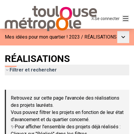
Menu
Se connecter
Menu p
Mes idées pour mon quartier ! 2023
/
RÉALISATIONS
RÉALISATIONS
Filtrer et rechercher
Passer la carte
Leaflet
|
©
OpenStreetMap
contributors
L'élément suivant est une carte qui présente les éléments de c
+
Retrouvez sur cette page l'avancée des réalisations
−
des projets lauréats.
Vous pouvez filtrer les projets en fonction de leur état
d'avancement et du quartier concerné.
✨Pour afficher l'ensemble des projets déjà réalisés :
Cliquez sur "Réalisé" dans les filtres