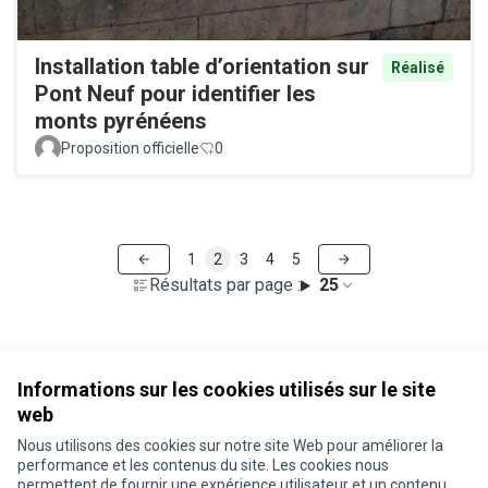
Installation table d’orientation sur
Réalisé
Pont Neuf pour identifier les
monts pyrénéens
Proposition officielle
0
1
2
3
4
5
Résultats par page :
25
Voir toutes les propositions retirées
Informations sur les cookies utilisés sur le site
web
Nous utilisons des cookies sur notre site Web pour améliorer la
Conditions d'utilisation
performance et les contenus du site. Les cookies nous
Paramètres des cookies
permettent de fournir une expérience utilisateur et un contenu