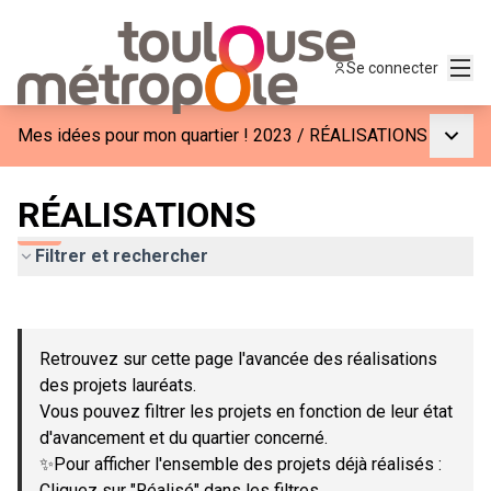
Menu
Se connecter
Menu p
Mes idées pour mon quartier ! 2023
/
RÉALISATIONS
RÉALISATIONS
Filtrer et rechercher
Passer la carte
Leaflet
|
©
OpenStreetMap
contributors
L'élément suivant est une carte qui présente les éléments de c
+
Retrouvez sur cette page l'avancée des réalisations
−
des projets lauréats.
Vous pouvez filtrer les projets en fonction de leur état
d'avancement et du quartier concerné.
✨Pour afficher l'ensemble des projets déjà réalisés :
Cliquez sur "Réalisé" dans les filtres