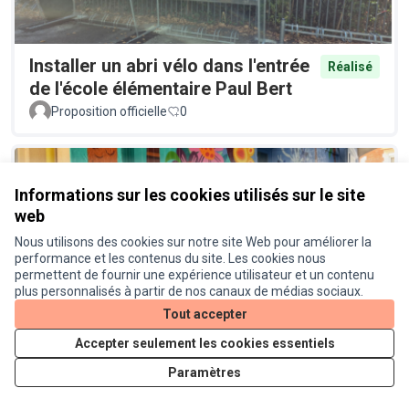
Installer un abri vélo dans l'entrée
Réalisé
de l'école élémentaire Paul Bert
Proposition officielle
0
Informations sur les cookies utilisés sur le site
web
Nous utilisons des cookies sur notre site Web pour améliorer la
performance et les contenus du site. Les cookies nous
permettent de fournir une expérience utilisateur et un contenu
Lieu de convivialité dans la cour
plus personnalisés à partir de nos canaux de médias sociaux.
Réalisé
du cinéma Le Cratère
Tout accepter
Proposition officielle
0
Accepter seulement les cookies essentiels
Paramètres