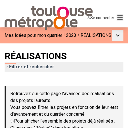
Menu
Se connecter
Menu p
Mes idées pour mon quartier ! 2023
/
RÉALISATIONS
RÉALISATIONS
Filtrer et rechercher
Passer la carte
Leaflet
|
©
OpenStreetMap
contributors
L'élément suivant est une carte qui présente les éléments de c
+
Retrouvez sur cette page l'avancée des réalisations
−
des projets lauréats.
Vous pouvez filtrer les projets en fonction de leur état
d'avancement et du quartier concerné.
✨Pour afficher l'ensemble des projets déjà réalisés :
Cliquez sur "Réalisé" dans les filtres