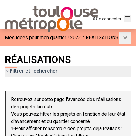
Menu
Se connecter
Menu p
Mes idées pour mon quartier ! 2023
/
RÉALISATIONS
RÉALISATIONS
Filtrer et rechercher
Passer la carte
Leaflet
|
©
OpenStreetMap
contributors
L'élément suivant est une carte qui présente les éléments de c
+
Retrouvez sur cette page l'avancée des réalisations
−
des projets lauréats.
Vous pouvez filtrer les projets en fonction de leur état
d'avancement et du quartier concerné.
✨Pour afficher l'ensemble des projets déjà réalisés :
Cliquez sur "Réalisé" dans les filtres