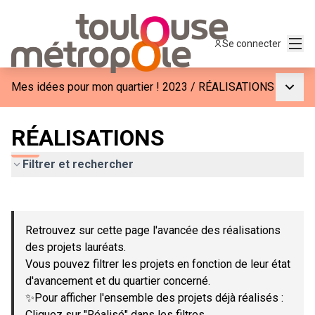
Menu
Se connecter
Menu p
Mes idées pour mon quartier ! 2023
/
RÉALISATIONS
RÉALISATIONS
Filtrer et rechercher
Passer la carte
Leaflet
|
©
OpenStreetMap
contributors
L'élément suivant est une carte qui présente les éléments de c
+
Retrouvez sur cette page l'avancée des réalisations
−
des projets lauréats.
Vous pouvez filtrer les projets en fonction de leur état
d'avancement et du quartier concerné.
✨Pour afficher l'ensemble des projets déjà réalisés :
Cliquez sur "Réalisé" dans les filtres