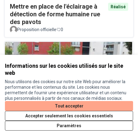
Mettre en place de l'éclairage à
Réalisé
détection de forme humaine rue
des pavots
Proposition officielle
0
Informations sur les cookies utilisés sur le site
web
Nous utilisons des cookies sur notre site Web pour améliorer la
performance et les contenus du site. Les cookies nous
Installer des racks à vélos devant
Réalisé
permettent de fournir une expérience utilisateur et un contenu
les commerces de la route d'Agde
plus personnalisés à partir de nos canaux de médias sociaux.
Proposition officielle
0
Tout accepter
Accepter seulement les cookies essentiels
Paramètres