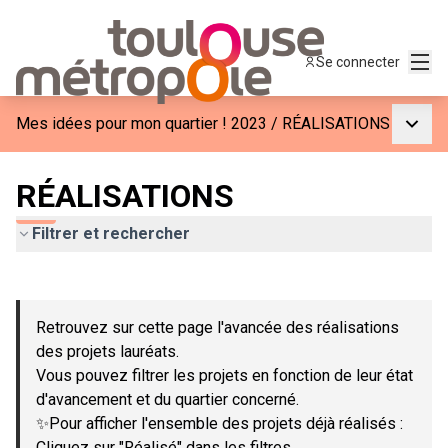
Menu
Se connecter
Menu p
Mes idées pour mon quartier ! 2023
/
RÉALISATIONS
RÉALISATIONS
Filtrer et rechercher
Passer la carte
Leaflet
|
©
OpenStreetMap
contributors
L'élément suivant est une carte qui présente les éléments de c
+
Retrouvez sur cette page l'avancée des réalisations
−
des projets lauréats.
Vous pouvez filtrer les projets en fonction de leur état
d'avancement et du quartier concerné.
✨Pour afficher l'ensemble des projets déjà réalisés :
Cliquez sur "Réalisé" dans les filtres