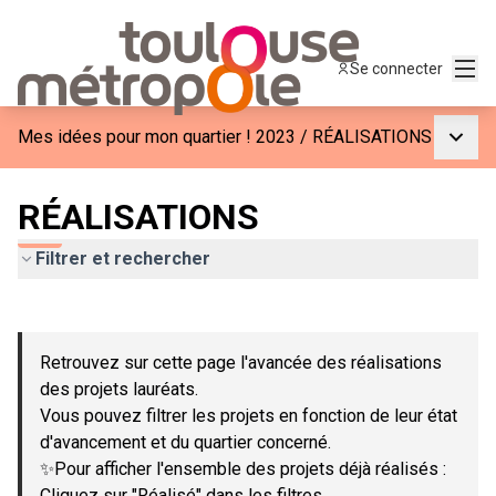
Menu
Se connecter
Menu p
Mes idées pour mon quartier ! 2023
/
RÉALISATIONS
RÉALISATIONS
Filtrer et rechercher
Passer la carte
Leaflet
|
©
OpenStreetMap
contributors
L'élément suivant est une carte qui présente les éléments de c
+
Retrouvez sur cette page l'avancée des réalisations
−
des projets lauréats.
Vous pouvez filtrer les projets en fonction de leur état
d'avancement et du quartier concerné.
✨Pour afficher l'ensemble des projets déjà réalisés :
Cliquez sur "Réalisé" dans les filtres