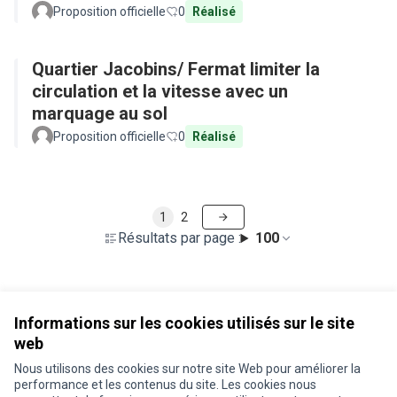
Proposition officielle
0
Réalisé
Quartier Jacobins/ Fermat limiter la
circulation et la vitesse avec un
marquage au sol
Proposition officielle
0
Réalisé
1
2
Résultats par page :
100
Voir toutes les propositions retirées
Informations sur les cookies utilisés sur le site
web
Nous utilisons des cookies sur notre site Web pour améliorer la
Conditions d'utilisation
performance et les contenus du site. Les cookies nous
Paramètres des cookies