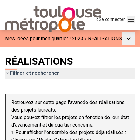
Menu
Se connecter
Menu p
Mes idées pour mon quartier ! 2023
/
RÉALISATIONS
RÉALISATIONS
Filtrer et rechercher
Passer la carte
Leaflet
|
©
OpenStreetMap
contributors
L'élément suivant est une carte qui présente les éléments de c
+
Retrouvez sur cette page l'avancée des réalisations
−
des projets lauréats.
Vous pouvez filtrer les projets en fonction de leur état
d'avancement et du quartier concerné.
✨Pour afficher l'ensemble des projets déjà réalisés :
Cliquez sur "Réalisé" dans les filtres