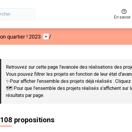
En savoir
Menu utilisateur
n quartier ! 2023
/
 la carte
 suivant est une carte qui présente les éléments de cette page co
Retrouvez sur cette page l'avancée des réalisations des proje
Vous pouvez filtrer les projets en fonction de leur état d'ava
✨Pour afficher l'ensemble des projets déjà réalisés : Cliquez 
🗺️ Pour que l'ensemble des projets réalisés s'affichent sur 
résultats par page.
108 propositions