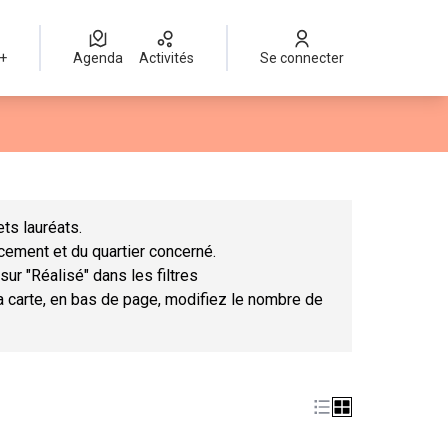
 +
Agenda
Activités
Se connecter
Leaflet
|
©
OpenStreetMap
contributors
mme des points de carte. L'élément peut être utilisé avec un lect
ts lauréats.
ncement et du quartier concerné.
sur "Réalisé" dans les filtres
la carte, en bas de page, modifiez le nombre de