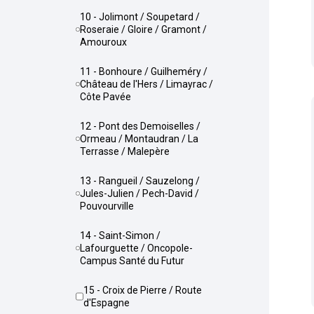
10 - Jolimont / Soupetard /
Roseraie / Gloire / Gramont /
Amouroux
11 - Bonhoure / Guilheméry /
Château de l'Hers / Limayrac /
Côte Pavée
12 - Pont des Demoiselles /
Ormeau / Montaudran / La
Terrasse / Malepère
13 - Rangueil / Sauzelong /
Jules-Julien / Pech-David /
Pouvourville
14 - Saint-Simon /
Lafourguette / Oncopole-
Campus Santé du Futur
15 - Croix de Pierre / Route
d'Espagne