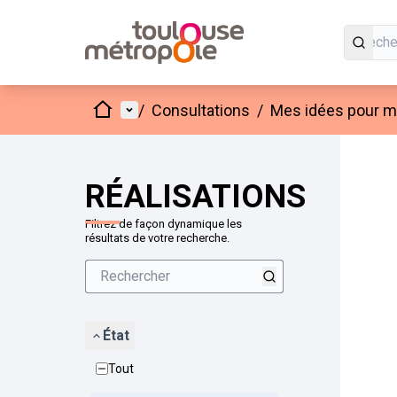
Accueil
Menu principal
/
Consultations
/
Mes idées pour mo
Passer
L'élément
+
−
RÉALISATIONS
Filtrez de façon dynamique les
résultats de votre recherche.
État
Tout