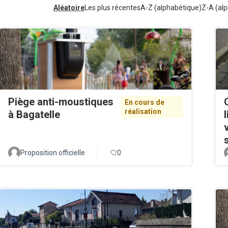
Aléatoire
Les plus récentes
A-Z (alphabétique)
Z-A (alp
Piège anti-moustiques
En cours de
réalisation
à Bagatelle
Proposition officielle
0