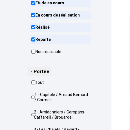
Etude en cours
En cours de réalisation
Réalisé
Reporté
Non réalisable
Portée
Tout
1 - Capitole / Arnaud Bernard
/ Carmes
2 - Amidonniers / Compans-
Caffarelli / Brouardel
3 - Les Chalets / Bayard /