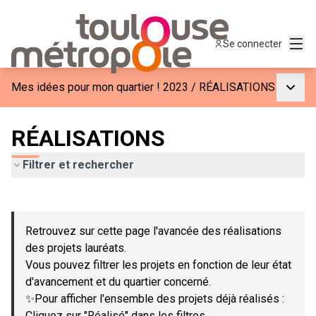
Menu
Se connecter
Menu p
Mes idées pour mon quartier ! 2023
/
RÉALISATIONS
RÉALISATIONS
Filtrer et rechercher
Passer la carte
Leaflet
|
©
OpenStreetMap
contributors
L'élément suivant est une carte qui présente les éléments de c
+
Retrouvez sur cette page l'avancée des réalisations
−
des projets lauréats.
Vous pouvez filtrer les projets en fonction de leur état
d'avancement et du quartier concerné.
✨Pour afficher l'ensemble des projets déjà réalisés :
Cliquez sur "Réalisé" dans les filtres