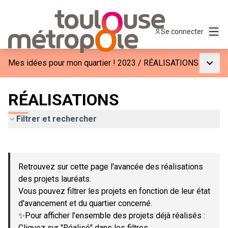
Menu
Se connecter
Menu p
Mes idées pour mon quartier ! 2023
/
RÉALISATIONS
RÉALISATIONS
Filtrer et rechercher
Passer la carte
Leaflet
|
©
OpenStreetMap
contributors
L'élément suivant est une carte qui présente les éléments de c
+
Retrouvez sur cette page l'avancée des réalisations
−
des projets lauréats.
Vous pouvez filtrer les projets en fonction de leur état
d'avancement et du quartier concerné.
✨Pour afficher l'ensemble des projets déjà réalisés :
Cliquez sur "Réalisé" dans les filtres