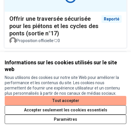
Offrir une traversée sécurisée
Reporté
pour les piétons et les cycles des
ponts (sortie n°17)
Proposition officielle
0
Informations sur les cookies utilisés sur le site
web
Nous utilisons des cookies sur notre site Web pour améliorer la
performance et les contenus du site. Les cookies nous
permettent de fournir une expérience utilisateur et un contenu
plus personnalisés à partir de nos canaux de médias sociaux.
Plus de racks à vélo à la
Réalisé
Tout accepter
bibliothèque Cabanis
Accepter seulement les cookies essentiels
Proposition officielle
0
Paramètres