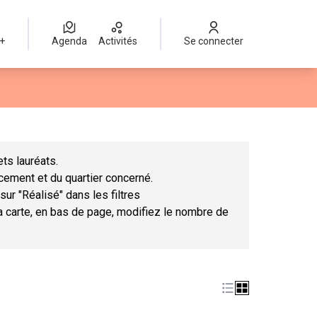
 +
Agenda
Activités
Se connecter
Leaflet
|
©
OpenStreetMap
contributors
mme des points de carte. L'élément peut être utilisé avec un lect
ts lauréats.
ncement et du quartier concerné.
sur "Réalisé" dans les filtres
la carte, en bas de page, modifiez le nombre de