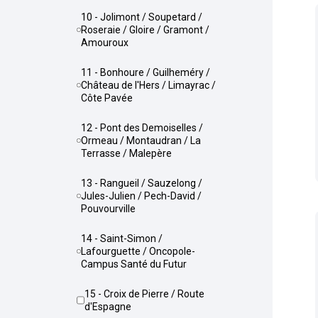
10 - Jolimont / Soupetard /
Roseraie / Gloire / Gramont /
Amouroux
11 - Bonhoure / Guilheméry /
Château de l'Hers / Limayrac /
Côte Pavée
12 - Pont des Demoiselles /
Ormeau / Montaudran / La
Terrasse / Malepère
13 - Rangueil / Sauzelong /
Jules-Julien / Pech-David /
Pouvourville
14 - Saint-Simon /
Lafourguette / Oncopole-
Campus Santé du Futur
15 - Croix de Pierre / Route
d'Espagne