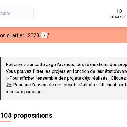
En savoir
Menu utilisateur
n quartier ! 2023
/
 la carte
 suivant est une carte qui présente les éléments de cette page co
Retrouvez sur cette page l'avancée des réalisations des proje
Vous pouvez filtrer les projets en fonction de leur état d'ava
✨Pour afficher l'ensemble des projets déjà réalisés : Cliquez 
🗺️ Pour que l'ensemble des projets réalisés s'affichent sur 
résultats par page.
108 propositions