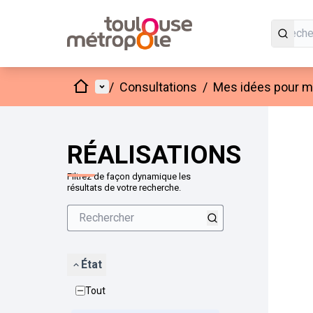
Accueil
Menu principal
/
Consultations
/
Mes idées pour mo
Passer
L'élément
+
−
RÉALISATIONS
Filtrez de façon dynamique les
résultats de votre recherche.
État
Tout