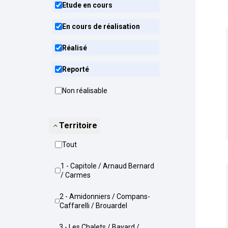
Etude en cours
En cours de réalisation
Réalisé
Reporté
Non réalisable
Territoire
Tout
1 - Capitole / Arnaud Bernard
/ Carmes
2 - Amidonniers / Compans-
Caffarelli / Brouardel
3 - Les Chalets / Bayard /