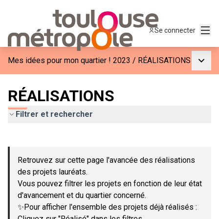
Menu
Se connecter
Menu p
Mes idées pour mon quartier ! 2023
/
RÉALISATIONS
RÉALISATIONS
Filtrer et rechercher
Passer la carte
Leaflet
|
©
OpenStreetMap
contributors
L'élément suivant est une carte qui présente les éléments de c
+
Retrouvez sur cette page l'avancée des réalisations
−
des projets lauréats.
Vous pouvez filtrer les projets en fonction de leur état
d'avancement et du quartier concerné.
✨Pour afficher l'ensemble des projets déjà réalisés :
Cliquez sur "Réalisé" dans les filtres