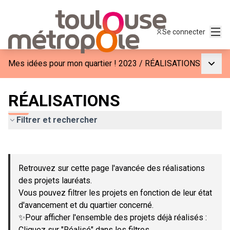
Menu
Se connecter
Menu p
Mes idées pour mon quartier ! 2023
/
RÉALISATIONS
RÉALISATIONS
Filtrer et rechercher
Passer la carte
Leaflet
|
©
OpenStreetMap
contributors
L'élément suivant est une carte qui présente les éléments de c
+
Retrouvez sur cette page l'avancée des réalisations
−
des projets lauréats.
Vous pouvez filtrer les projets en fonction de leur état
d'avancement et du quartier concerné.
✨Pour afficher l'ensemble des projets déjà réalisés :
Cliquez sur "Réalisé" dans les filtres