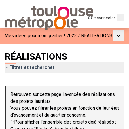
Menu
Se connecter
Menu p
Mes idées pour mon quartier ! 2023
/
RÉALISATIONS
RÉALISATIONS
Filtrer et rechercher
Passer la carte
Leaflet
|
©
OpenStreetMap
contributors
L'élément suivant est une carte qui présente les éléments de c
+
Retrouvez sur cette page l'avancée des réalisations
−
des projets lauréats.
Vous pouvez filtrer les projets en fonction de leur état
d'avancement et du quartier concerné.
✨Pour afficher l'ensemble des projets déjà réalisés :
Cliquez sur "Réalisé" dans les filtres