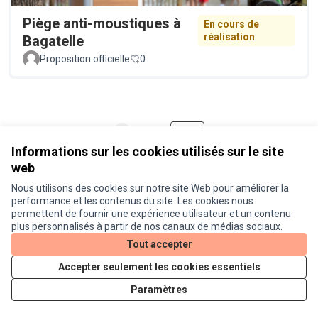
Piège anti-moustiques à
En cours de
réalisation
Bagatelle
Proposition officielle
0
1
2
3
Résultats par page :
50
Informations sur les cookies utilisés sur le site
web
Nous utilisons des cookies sur notre site Web pour améliorer la
performance et les contenus du site. Les cookies nous
Voir toutes les propositions retirées
permettent de fournir une expérience utilisateur et un contenu
plus personnalisés à partir de nos canaux de médias sociaux.
Tout accepter
Conditions d'utilisation
Accepter seulement les cookies essentiels
Paramètres des cookies
Je participe ! sur X
Je participe ! sur Facebook
Je participe ! sur Instagram
Paramètres
(Lien externe)
(Lien externe)
(Lien externe)