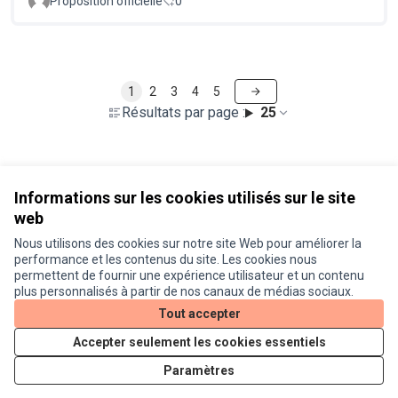
Proposition officielle
0
1
2
3
4
5
Résultats par page :
25
Voir toutes les propositions retirées
Informations sur les cookies utilisés sur le site
web
Nous utilisons des cookies sur notre site Web pour améliorer la
Conditions d'utilisation
performance et les contenus du site. Les cookies nous
Paramètres des cookies
permettent de fournir une expérience utilisateur et un contenu
Je participe ! sur X
Je participe ! sur Facebook
Je participe ! sur Instagram
plus personnalisés à partir de nos canaux de médias sociaux.
(Lien externe)
(Lien externe)
(Lien externe)
Tout accepter
Accepter seulement les cookies essentiels
Licence Cre
(Lien extern
Paramètres
(Lien externe)
Site réalisé grâce au
logiciel libre Decidim
.
(Lien externe)