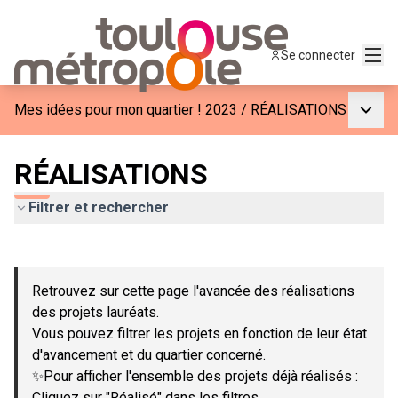
Menu
Se connecter
Menu p
Mes idées pour mon quartier ! 2023
/
RÉALISATIONS
RÉALISATIONS
Filtrer et rechercher
Passer la carte
Leaflet
|
©
OpenStreetMap
contributors
L'élément suivant est une carte qui présente les éléments de c
+
Retrouvez sur cette page l'avancée des réalisations
−
des projets lauréats.
Vous pouvez filtrer les projets en fonction de leur état
d'avancement et du quartier concerné.
✨Pour afficher l'ensemble des projets déjà réalisés :
Cliquez sur "Réalisé" dans les filtres