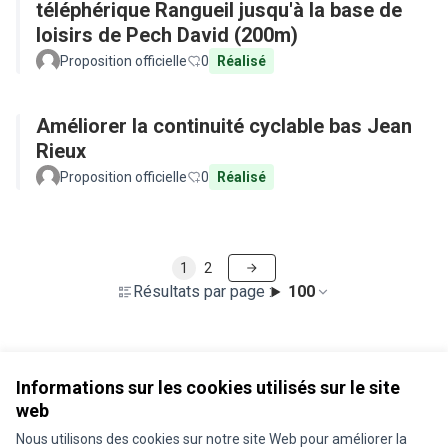
téléphérique Rangueil jusqu'à la base de
loisirs de Pech David (200m)
Proposition officielle
0
Réalisé
Améliorer la continuité cyclable bas Jean
Rieux
Proposition officielle
0
Réalisé
1
2
Résultats par page :
100
Voir toutes les propositions retirées
Informations sur les cookies utilisés sur le site
web
Nous utilisons des cookies sur notre site Web pour améliorer la
Conditions d'utilisation