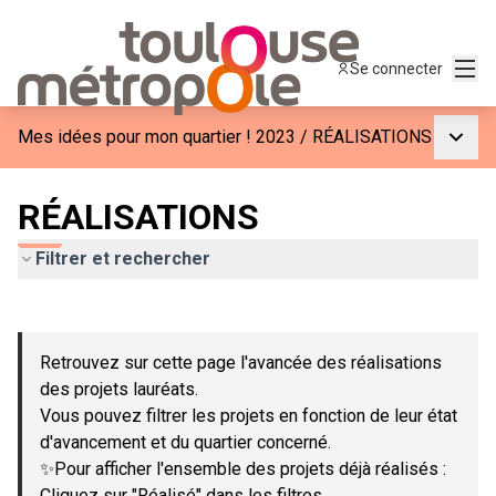
Menu
Se connecter
Menu p
Mes idées pour mon quartier ! 2023
/
RÉALISATIONS
RÉALISATIONS
Filtrer et rechercher
Passer la carte
Leaflet
|
©
OpenStreetMap
contributors
L'élément suivant est une carte qui présente les éléments de c
+
Retrouvez sur cette page l'avancée des réalisations
−
des projets lauréats.
Vous pouvez filtrer les projets en fonction de leur état
d'avancement et du quartier concerné.
✨Pour afficher l'ensemble des projets déjà réalisés :
Cliquez sur "Réalisé" dans les filtres