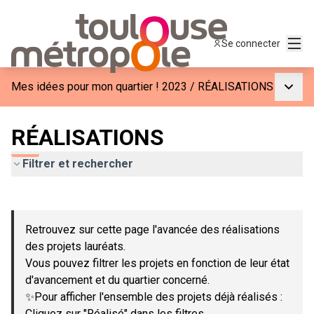
Menu
Se connecter
Menu p
Mes idées pour mon quartier ! 2023
/
RÉALISATIONS
RÉALISATIONS
Filtrer et rechercher
Passer la carte
Leaflet
|
©
OpenStreetMap
contributors
L'élément suivant est une carte qui présente les éléments de c
+
Retrouvez sur cette page l'avancée des réalisations
−
des projets lauréats.
Vous pouvez filtrer les projets en fonction de leur état
d'avancement et du quartier concerné.
✨Pour afficher l'ensemble des projets déjà réalisés :
Cliquez sur "Réalisé" dans les filtres