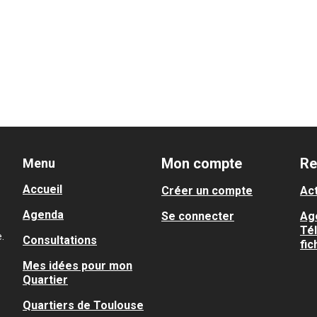
Mon compte
Re
Menu
Accueil
Créer un compte
Act
Agenda
Se connecter
Ag
Té
.
Consultations
fic
Mes idées pour mon
Quartier
Quartiers de Toulouse