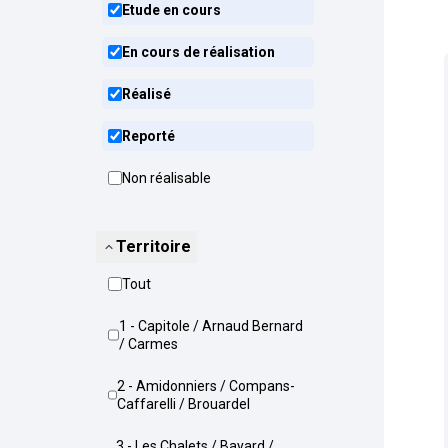
Etude en cours
En cours de réalisation
Réalisé
Reporté
Non réalisable
Territoire
Tout
1 - Capitole / Arnaud Bernard
/ Carmes
2 - Amidonniers / Compans-
Caffarelli / Brouardel
3 - Les Chalets / Bayard /