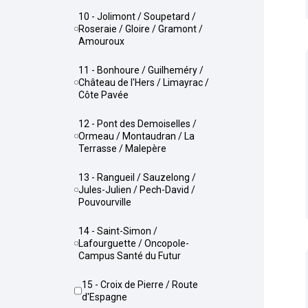
10 - Jolimont / Soupetard /
Roseraie / Gloire / Gramont /
Amouroux
11 - Bonhoure / Guilheméry /
Château de l'Hers / Limayrac /
Côte Pavée
12 - Pont des Demoiselles /
Ormeau / Montaudran / La
Terrasse / Malepère
13 - Rangueil / Sauzelong /
Jules-Julien / Pech-David /
Pouvourville
14 - Saint-Simon /
Lafourguette / Oncopole-
Campus Santé du Futur
15 - Croix de Pierre / Route
d'Espagne