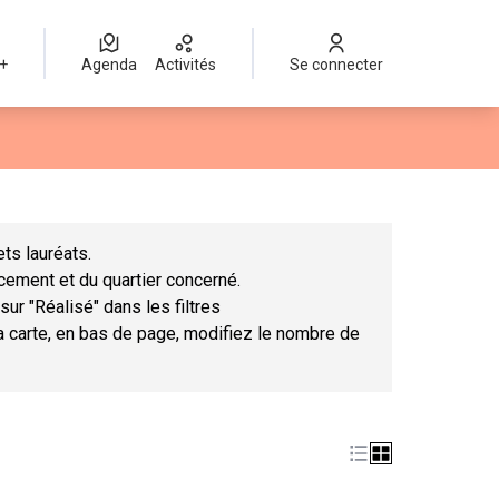
 +
Agenda
Activités
Se connecter
Leaflet
|
©
OpenStreetMap
contributors
mme des points de carte. L'élément peut être utilisé avec un lect
ts lauréats.
ncement et du quartier concerné.
sur "Réalisé" dans les filtres
la carte, en bas de page, modifiez le nombre de