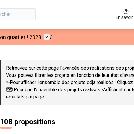
En savoir
Menu utilisateur
n quartier ! 2023
/
 la carte
 suivant est une carte qui présente les éléments de cette page co
Retrouvez sur cette page l'avancée des réalisations des proje
Vous pouvez filtrer les projets en fonction de leur état d'ava
✨Pour afficher l'ensemble des projets déjà réalisés : Cliquez 
🗺️ Pour que l'ensemble des projets réalisés s'affichent sur 
résultats par page.
108 propositions