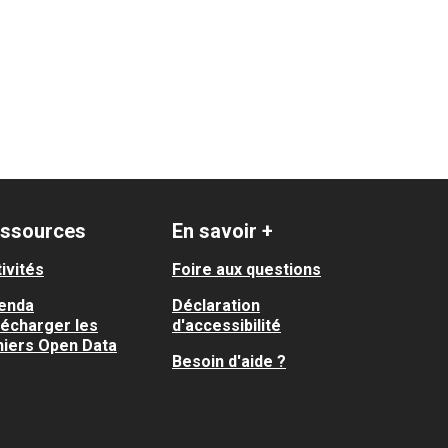
ssources
En savoir +
ivités
Foire aux questions
enda
Déclaration
lécharger les
d'accessibilité
hiers Open Data
Besoin d'aide ?