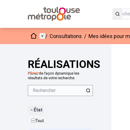
Accueil
Menu principal
/
Consultations
/
Mes idées pour mo
Passer
L'élément
+
−
RÉALISATIONS
Filtrez de façon dynamique les
résultats de votre recherche.
État
Tout