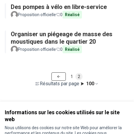
Des pompes à vélo en libre-service
Proposition officielle
0
Réalisé
Organiser un piégeage de masse des
moustiques dans le quartier 20
Proposition officielle
0
Réalisé
1
2
Résultats par page :
100
Voir toutes les propositions retirées
Informations sur les cookies utilisés sur le site
web
Nous utilisons des cookies sur notre site Web pour améliorer la
Conditions d'utilisation
performance et les contenus du site. Les cookies nous