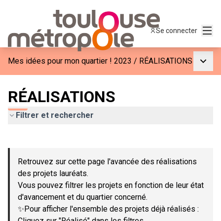
Menu
Se connecter
Menu p
Mes idées pour mon quartier ! 2023
/
RÉALISATIONS
RÉALISATIONS
Filtrer et rechercher
Passer la carte
Leaflet
|
©
OpenStreetMap
contributors
L'élément suivant est une carte qui présente les éléments de c
+
Retrouvez sur cette page l'avancée des réalisations
−
des projets lauréats.
Vous pouvez filtrer les projets en fonction de leur état
d'avancement et du quartier concerné.
✨Pour afficher l'ensemble des projets déjà réalisés :
Cliquez sur "Réalisé" dans les filtres