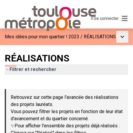
Menu
Se connecter
Menu p
Mes idées pour mon quartier ! 2023
/
RÉALISATIONS
RÉALISATIONS
Filtrer et rechercher
Passer la carte
Leaflet
|
©
OpenStreetMap
contributors
L'élément suivant est une carte qui présente les éléments de c
+
Retrouvez sur cette page l'avancée des réalisations
−
des projets lauréats.
Vous pouvez filtrer les projets en fonction de leur état
d'avancement et du quartier concerné.
✨Pour afficher l'ensemble des projets déjà réalisés :
Cliquez sur "Réalisé" dans les filtres