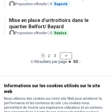
Proposition officielle
0
Reporté
Mise en place d'uritrottoirs dans le
quartier Belfort/ Bayard
Proposition officielle
0
Réalisé
1
2
3
Résultats par page :
50
Voir toutes les propositions retirées
Informations sur les cookies utilisés sur le site
web
Nous utilisons des cookies sur notre site Web pour améliorer la
Conditions d'utilisation
performance et les contenus du site. Les cookies nous
Paramètres des cookies
permettent de fournir une expérience utilisateur et un contenu
Je participe ! sur X
Je participe ! sur Facebook
Je participe ! sur Instagram