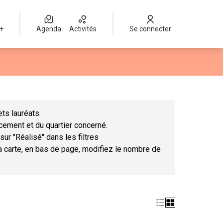
 +
Agenda
Activités
Se connecter
Leaflet
|
©
OpenStreetMap
contributors
mme des points de carte. L'élément peut être utilisé avec un lect
ts lauréats.
ncement et du quartier concerné.
sur "Réalisé" dans les filtres
la carte, en bas de page, modifiez le nombre de