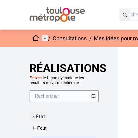
Accueil
Menu principal
/
Consultations
/
Mes idées pour mo
Passer
L'élément
+
−
RÉALISATIONS
Filtrez de façon dynamique les
résultats de votre recherche.
État
Tout