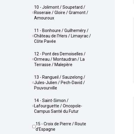
10 - Jolimont / Soupetard /
Roseraie / Gloire / Gramont /
Amouroux
11 - Bonhoure / Guilheméry /
Château de l'Hers / Limayrac /
Côte Pavée
12 - Pont des Demoiselles /
Ormeau / Montaudran / La
Terrasse / Malepère
13 - Rangueil / Sauzelong /
Jules-Julien / Pech-David /
Pouvourville
14 - Saint-Simon /
Lafourguette / Oncopole-
Campus Santé du Futur
15 - Croix de Pierre / Route
d'Espagne