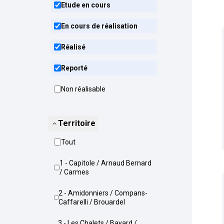
Etude en cours
En cours de réalisation
Réalisé
Reporté
Non réalisable
Territoire
Tout
1 - Capitole / Arnaud Bernard
/ Carmes
2 - Amidonniers / Compans-
Caffarelli / Brouardel
3 - Les Chalets / Bayard /