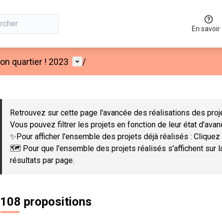
En savoir
Menu utilisateur
n quartier ! 2023
/
 la carte
 suivant est une carte qui présente les éléments de cette page co
Retrouvez sur cette page l'avancée des réalisations des proje
Vous pouvez filtrer les projets en fonction de leur état d'ava
✨Pour afficher l'ensemble des projets déjà réalisés : Cliquez 
🗺️ Pour que l'ensemble des projets réalisés s'affichent sur 
résultats par page.
108 propositions