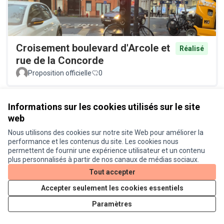
Croisement boulevard d'Arcole et
Réalisé
rue de la Concorde
Proposition officielle
0
Informations sur les cookies utilisés sur le site
web
Nous utilisons des cookies sur notre site Web pour améliorer la
performance et les contenus du site. Les cookies nous
permettent de fournir une expérience utilisateur et un contenu
plus personnalisés à partir de nos canaux de médias sociaux.
Piège anti-moustiques à
Tout accepter
En cours de
réalisation
Bagatelle
Accepter seulement les cookies essentiels
Proposition officielle
0
Paramètres