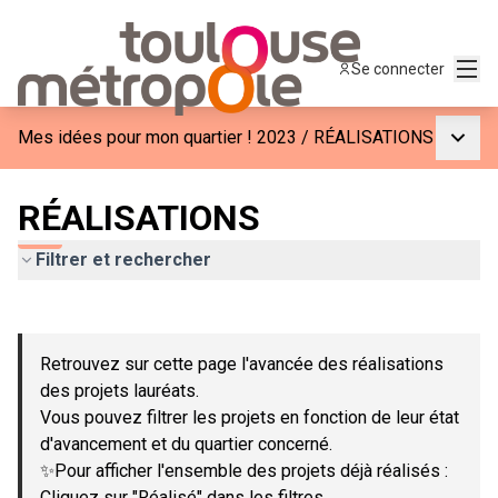
Menu
Se connecter
Menu p
Mes idées pour mon quartier ! 2023
/
RÉALISATIONS
RÉALISATIONS
Filtrer et rechercher
Passer la carte
Leaflet
|
©
OpenStreetMap
contributors
L'élément suivant est une carte qui présente les éléments de c
+
Retrouvez sur cette page l'avancée des réalisations
−
des projets lauréats.
Vous pouvez filtrer les projets en fonction de leur état
d'avancement et du quartier concerné.
✨Pour afficher l'ensemble des projets déjà réalisés :
Cliquez sur "Réalisé" dans les filtres