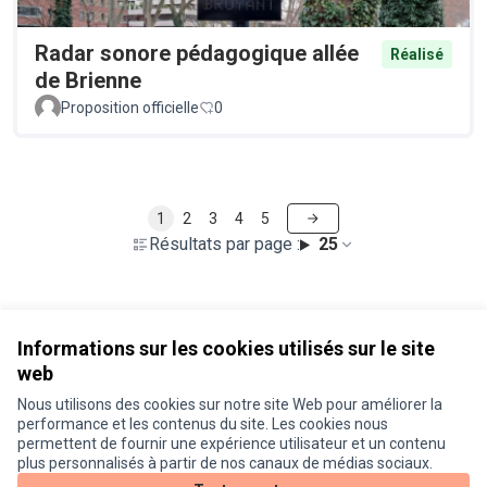
Radar sonore pédagogique allée
Réalisé
de Brienne
Proposition officielle
0
1
2
3
4
5
Résultats par page :
25
Voir toutes les propositions retirées
Informations sur les cookies utilisés sur le site
web
Nous utilisons des cookies sur notre site Web pour améliorer la
Conditions d'utilisation
performance et les contenus du site. Les cookies nous
Paramètres des cookies
permettent de fournir une expérience utilisateur et un contenu
Je participe ! sur X
Je participe ! sur Facebook
Je participe ! sur Instagram
plus personnalisés à partir de nos canaux de médias sociaux.
(Lien externe)
(Lien externe)
(Lien externe)