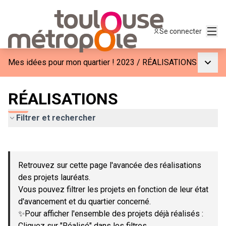
Menu
Se connecter
Menu p
Mes idées pour mon quartier ! 2023
/
RÉALISATIONS
RÉALISATIONS
Filtrer et rechercher
Passer la carte
Leaflet
|
©
OpenStreetMap
contributors
L'élément suivant est une carte qui présente les éléments de c
+
Retrouvez sur cette page l'avancée des réalisations
−
des projets lauréats.
Vous pouvez filtrer les projets en fonction de leur état
d'avancement et du quartier concerné.
✨Pour afficher l'ensemble des projets déjà réalisés :
Cliquez sur "Réalisé" dans les filtres