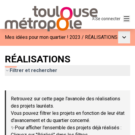
Menu
Se connecter
Menu p
Mes idées pour mon quartier ! 2023
/
RÉALISATIONS
RÉALISATIONS
Filtrer et rechercher
Passer la carte
Leaflet
|
©
OpenStreetMap
contributors
L'élément suivant est une carte qui présente les éléments de c
+
Retrouvez sur cette page l'avancée des réalisations
−
des projets lauréats.
Vous pouvez filtrer les projets en fonction de leur état
d'avancement et du quartier concerné.
✨Pour afficher l'ensemble des projets déjà réalisés :
Cliquez sur "Réalisé" dans les filtres