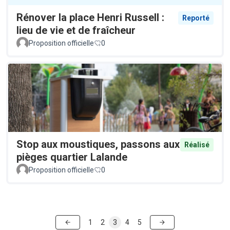
Rénover la place Henri Russell :
Reporté
lieu de vie et de fraîcheur
Proposition officielle
0
Stop aux moustiques, passons aux
Réalisé
pièges quartier Lalande
Proposition officielle
0
1
2
3
4
5