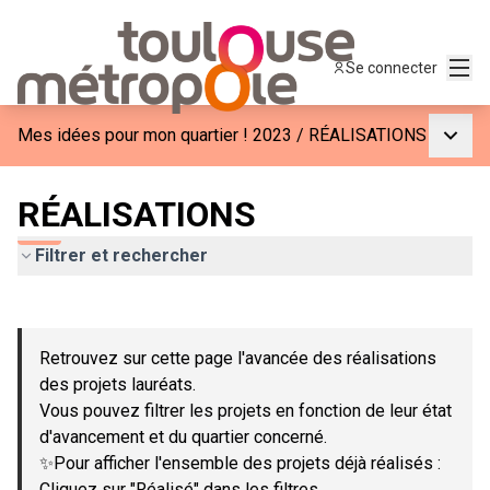
Menu
Se connecter
Menu p
Mes idées pour mon quartier ! 2023
/
RÉALISATIONS
RÉALISATIONS
Filtrer et rechercher
Passer la carte
Leaflet
|
©
OpenStreetMap
contributors
L'élément suivant est une carte qui présente les éléments de c
+
Retrouvez sur cette page l'avancée des réalisations
−
des projets lauréats.
Vous pouvez filtrer les projets en fonction de leur état
d'avancement et du quartier concerné.
✨Pour afficher l'ensemble des projets déjà réalisés :
Cliquez sur "Réalisé" dans les filtres